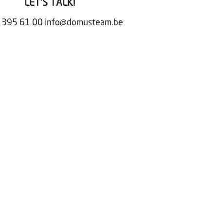
LET'S TALK!
 395 61 00
info@domusteam.be