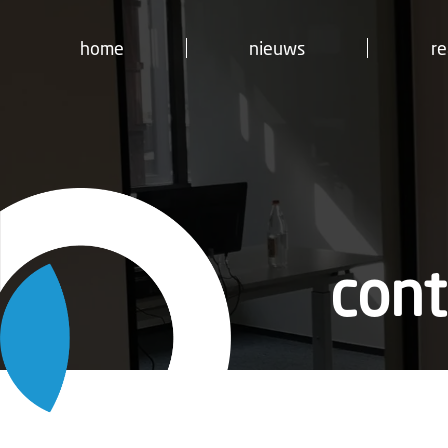
OVERSLAAN NAAR INHOUD
home
nieuws
re
cont